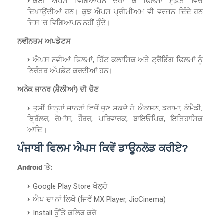
ਕਈ ਐਪਸ ਵਿਗਿਆਪਨ ਦੇਖਾ ਕੇ ਫਿਲਮਾਂ ਮੁਫ਼ਤ ਵਿੱਚ
ਦਿਖਾਉਂਦੀਆਂ ਹਨ। ਕੁਝ ਐਪਸ ਪ੍ਰੀਮੀਅਮ ਵੀ ਵਰਜਨ ਦਿੰਦੇ ਹਨ
ਜਿਸ 'ਚ ਵਿਗਿਆਪਨ ਨਹੀਂ ਹੁੰਦੇ।
ਨਵੀਨਤਮ ਅਪਡੇਟਸ
ਐਪਸ ਨਵੀਆਂ ਫਿਲਮਾਂ, ਹਿੱਟ ਕਲਾਸਿਕ ਅਤੇ ਟ੍ਰੈਂਡਿੰਗ ਫਿਲਮਾਂ ਨੂੰ
ਨਿਰੰਤਰ ਅੱਪਡੇਟ ਕਰਦੀਆਂ ਹਨ।
ਅਨੇਕ ਜਾਨਰ (ਸ਼ੈਲੀਆਂ) ਦੀ ਚੋਣ
ਤੁਸੀਂ ਇਨ੍ਹਾਂ ਜਾਨਰਾਂ ਵਿਚੋਂ ਚੁਣ ਸਕਦੇ ਹੋ: ਐਕਸ਼ਨ, ਡਰਾਮਾ, ਕੌਮੈਡੀ,
ਥ੍ਰਿੱਲਰ, ਰੋਮਾਂਸ, ਹੌਰਰ, ਪਰਿਵਾਰਕ, ਬਾਇਓਪਿਕ, ਇਤਿਹਾਸਿਕ
ਆਦਿ।
ਪੰਜਾਬੀ ਫਿਲਮ ਐਪਸ ਕਿਵੇਂ ਡਾਊਨਲੋਡ ਕਰੀਏ?
Android 'ਤੇ:
Google Play Store ਖੋਲ੍ਹੋ
ਐਪ ਦਾ ਨਾਂ ਲਿਖੋ (ਜਿਵੇਂ MX Player, JioCinema)
Install ਉੱਤੇ ਕਲਿਕ ਕਰੋ