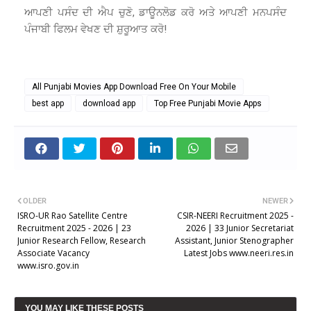
ਆਪਣੀ ਪਸੰਦ ਦੀ ਐਪ ਚੁਣੋ, ਡਾਊਨਲੋਡ ਕਰੋ ਅਤੇ ਆਪਣੀ ਮਨਪਸੰਦ
ਪੰਜਾਬੀ ਫਿਲਮ ਵੇਖਣ ਦੀ ਸ਼ੁਰੂਆਤ ਕਰੋ!
All Punjabi Movies App Download Free On Your Mobile
best app
download app
Top Free Punjabi Movie Apps
OLDER
NEWER
ISRO-UR Rao Satellite Centre
CSIR-NEERI Recruitment 2025 -
Recruitment 2025 - 2026 | 23
2026 | 33 Junior Secretariat
Junior Research Fellow, Research
Assistant, Junior Stenographer
Associate Vacancy
Latest Jobs www.neeri.res.in
www.isro.gov.in
YOU MAY LIKE THESE POSTS