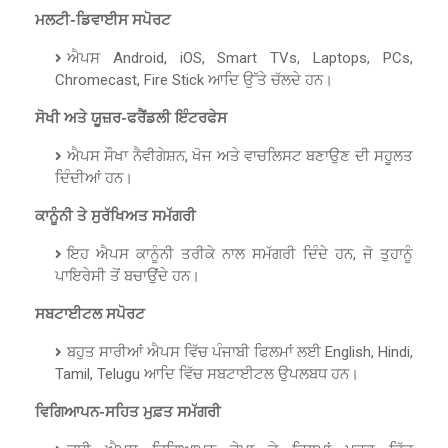
ਮਲਟੀ-ਡਿਵਾਈਸ ਸਪੋਰਟ
ਐਪਸ Android, iOS, Smart TVs, Laptops, PCs,
Chromecast, Fire Stick ਆਦਿ ਉੱਤੇ ਚੱਲਦੇ ਹਨ।
ਸੋਖੀ ਅਤੇ ਯੂਜ਼ਰ-ਫਰੈਂਡਲੀ ਇੰਟਰਫੇਸ
ਐਪਸ ਸੌਖਾ ਨੈਵੀਗੇਸ਼ਨ, ਖੋਜ ਅਤੇ ਵਾਚਲਿਸਟ ਬਣਾਉਣ ਦੀ ਸਹੂਲਤ
ਦਿੰਦੀਆਂ ਹਨ।
ਕਾਨੂੰਨੀ ਤੇ ਸੁਰੱਖਿਅਤ ਸਮੱਗਰੀ
ਇਹ ਐਪਸ ਕਾਨੂੰਨੀ ਤਰੀਕੇ ਨਾਲ ਸਮੱਗਰੀ ਦਿੰਦੇ ਹਨ, ਜੋ ਤੁਹਾਨੂੰ
ਪਾਇਰੇਸੀ ਤੋਂ ਬਚਾਉਂਦੇ ਹਨ।
ਸਬਟਾਈਟਲ ਸਪੋਰਟ
ਬਹੁਤ ਸਾਰੀਆਂ ਐਪਸ ਵਿੱਚ ਪੰਜਾਬੀ ਫਿਲਮਾਂ ਲਈ English, Hindi,
Tamil, Telugu ਆਦਿ ਵਿੱਚ ਸਬਟਾਈਟਲ ਉਪਲਬਧ ਹਨ।
ਵਿਗਿਆਪਨ-ਸਹਿਤ ਮੁਫ਼ਤ ਸਮੱਗਰੀ