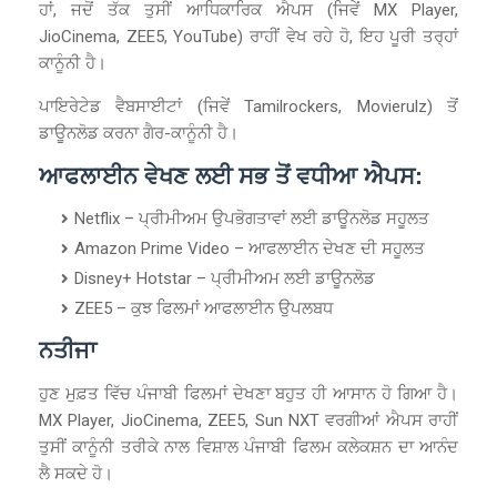
ਹਾਂ, ਜਦੋਂ ਤੱਕ ਤੁਸੀਂ ਆਧਿਕਾਰਿਕ ਐਪਸ (ਜਿਵੇਂ MX Player,
JioCinema, ZEE5, YouTube) ਰਾਹੀਂ ਵੇਖ ਰਹੇ ਹੋ, ਇਹ ਪੂਰੀ ਤਰ੍ਹਾਂ
ਕਾਨੂੰਨੀ ਹੈ।
ਪਾਇਰੇਟੇਡ ਵੈਬਸਾਈਟਾਂ (ਜਿਵੇਂ Tamilrockers, Movierulz) ਤੋਂ
ਡਾਊਨਲੋਡ ਕਰਨਾ ਗੈਰ-ਕਾਨੂੰਨੀ ਹੈ।
ਆਫਲਾਈਨ ਵੇਖਣ ਲਈ ਸਭ ਤੋਂ ਵਧੀਆ ਐਪਸ:
Netflix – ਪ੍ਰੀਮੀਅਮ ਉਪਭੋਗਤਾਵਾਂ ਲਈ ਡਾਊਨਲੋਡ ਸਹੂਲਤ
Amazon Prime Video – ਆਫਲਾਈਨ ਦੇਖਣ ਦੀ ਸਹੂਲਤ
Disney+ Hotstar – ਪ੍ਰੀਮੀਅਮ ਲਈ ਡਾਊਨਲੋਡ
ZEE5 – ਕੁਝ ਫਿਲਮਾਂ ਆਫਲਾਈਨ ਉਪਲਬਧ
ਨਤੀਜਾ
ਹੁਣ ਮੁਫ਼ਤ ਵਿੱਚ ਪੰਜਾਬੀ ਫਿਲਮਾਂ ਦੇਖਣਾ ਬਹੁਤ ਹੀ ਆਸਾਨ ਹੋ ਗਿਆ ਹੈ।
MX Player, JioCinema, ZEE5, Sun NXT ਵਰਗੀਆਂ ਐਪਸ ਰਾਹੀਂ
ਤੁਸੀਂ ਕਾਨੂੰਨੀ ਤਰੀਕੇ ਨਾਲ ਵਿਸ਼ਾਲ ਪੰਜਾਬੀ ਫਿਲਮ ਕਲੇਕਸ਼ਨ ਦਾ ਆਨੰਦ
ਲੈ ਸਕਦੇ ਹੋ।