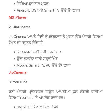
ਵਿਗਿਆਪਨਾਂ ਨਾਲ ਮੁਫ਼ਤ
Android, iOS ਅਤੇ Smart TV ਉੱਤੇ ਉਪਲਬਧ
MX Player
2. JioCinema
JioCinema ਆਪਣੇ ਜਿਓ ਉਪਭੋਗਤਾਵਾਂ ਨੂੰ ਮੁਫ਼ਤ ਵਿੱਚ ਪੰਜਾਬੀ ਫਿਲਮਾਂ
ਵੇਖਣ ਦੀ ਸਹੂਲਤ ਦਿੰਦਾ ਹੈ।
ਜਿਓ ਯੂਜ਼ਰਾਂ ਲਈ ਪੂਰੀ ਤਰ੍ਹਾਂ ਮੁਫ਼ਤ
ਉੱਚ ਗੁਣਵੱਤਾ ਵਾਲੀ ਸਟ੍ਰੀਮਿੰਗ
Mobile, Smart TV, PC ਉੱਤੇ ਉਪਲਬਧ
JioCinema
3. YouTube
ਕਈ ਪੰਜਾਬੀ ਪ੍ਰੋਡਕਸ਼ਨ ਹਾਊਸ ਆਪਣੀਆਂ ਫੁੱਲ ਲੰਬਾਈ ਵਾਲੀਆਂ
ਫਿਲਮਾਂ YouTube 'ਤੇ ਅੱਪਲੋਡ ਕਰਦੇ ਹਨ।
ਕਾਨੂੰਨੀ ਤਰੀਕੇ ਨਾਲ ਫਿਲਮਾਂ ਵੇਖੋ