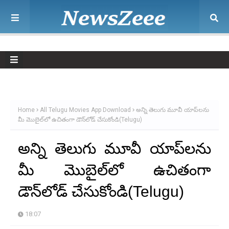
Home
All Telugu Movies App Download
అన్ని తెలుగు మూవీ యాప్‌లను
మీ మొబైల్‌లో ఉచితంగా డౌన్‌లోడ్ చేసుకోండి(Telugu)
అన్ని తెలుగు మూవీ యాప్‌లను
మీ మొబైల్‌లో ఉచితంగా
డౌన్‌లోడ్ చేసుకోండి(Telugu)
18:07