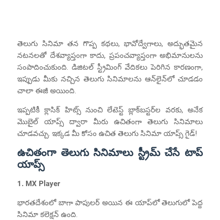
తెలుగు సినిమా తన గొప్ప కథలు, భావోద్వేగాలు, అద్భుతమైన
నటనలతో దేశవ్యాప్తంగా కాదు, ప్రపంచవ్యాప్తంగా అభిమానులను
సంపాదించుకుంది. డిజిటల్ స్ట్రీమింగ్ వేదికలు పెరిగిన కారణంగా,
ఇప్పుడు మీకు నచ్చిన తెలుగు సినిమాలను ఆన్‌లైన్‌లో చూడడం
చాలా ఈజీ అయింది.
ఇప్పటికీ క్లాసిక్ హిట్స్ నుంచి లేటెస్ట్ బ్లాక్‌బస్టర్‌ల వరకు, అనేక
మొబైల్ యాప్స్ ద్వారా మీరు ఉచితంగా తెలుగు సినిమాలు
చూడవచ్చు. ఇక్కడ మీ కోసం ఉచిత తెలుగు సినిమా యాప్స్ గైడ్!
ఉచితంగా తెలుగు సినిమాలు స్ట్రీమ్ చేసే టాప్
యాప్స్
1. MX Player
భారతదేశంలో బాగా పాపులర్ అయిన ఈ యాప్‌లో తెలుగులో పెద్ద
సినిమా కలెక్షన్ ఉంది.