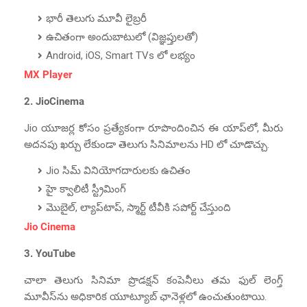
భారీ తెలుగు మూవీ లైబ్రరీ
ఉచితంగా అందుబాటులో (విజ్ఞప్తులతో)
Android, iOS, Smart TVs లో లభ్యం
MX Player
2. JioCinema
Jio యూజర్ల కోసం ప్రత్యేకంగా రూపొందించిన ఈ యాప్‌లో, మీరు
అదనపు ఖర్చు లేకుండా తెలుగు సినిమాలను HD లో చూడొచ్చు.
Jio సిమ్ వినియోగదారులకు ఉచితం
హై క్వాలిటీ స్ట్రీమింగ్
మొబైల్, ల్యాప్‌టాప్, స్మార్ట్ టీవీకి సపోర్ట్ చేస్తుంది
Jio Cinema
3. YouTube
చాలా తెలుగు సినిమా ప్రొడక్షన్ కంపెనీలు తమ ఫుల్ లెంగ్త్
మూవీస్‌ను అధికారిక యూట్యూబ్ ఛానెళ్లలో ఉంచుతుంటాయి.