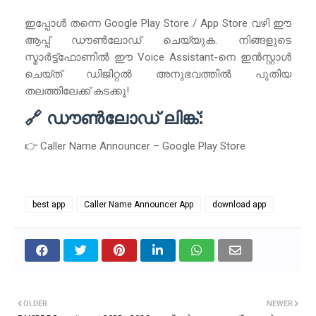
ഇപ്പോൾ തന്നെ Google Play Store / App Store വഴി ഈ
ആപ്പ് ഡൗൺലോഡ് ചെയ്യുക. നിങ്ങളുടെ
സ്മാർട്ട്‌ഫോണിൽ ഈ Voice Assistant-നെ ഇൻസ്റ്റാൾ
ചെയ്ത് ഡിജിറ്റൽ അനുഭവത്തിൽ പുതിയ
തലത്തിലേക്ക് കടക്കൂ!
🔗 ഡൗൺലോഡ് ലിങ്ക്:
👉 Caller Name Announcer – Google Play Store
best app
Caller Name Announcer App
download app
OLDER
NEWER