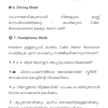
🚘 6. Driving Mode
വാഹനമോടിക്കുമ്പോൾ നിങ്ങളുടെ കണ്ണ്
റോഡിലായിരിക്കട്ടെ – കാതിലൂടെ Caller
Announcement കേട്ടോ തന്നെ മതി!
🎧 7. Headphones Mode
Headset ഉള്ളപ്പോൾ മാത്രം Caller Name Announce
ചെയ്യുക എന്ന ഒപ്ഷനും സജ്ജീകരിക്കാവുന്നതാണ്.
👨‍👩‍👧‍👦 ആര് ആര് ഈ ആപ്പ് ഉപയോഗിക്കേണ്ടത്?
👩‍💼 പ്രൊഫഷണൽBusy ജോലിക്കാര്ക്ക്: സ്ക്രീൻ
നോക്കാതെ കോളിന്റെ വിവരമറിയാം.
👩‍🍳 വ്യസ്തമായ വീട്ടമ്മമാർക്ക്: പാചകം ചെയ്യുമ്പോൾ
Screen നോക്കാതെ കേൾക്കാം.
👴 മൂപ്പരായവർക്കും, കാഴ്ച വൈകല്യമുള്ളവർക്കും:
Screen കാണേണ്ടതില്ല, ഗോളായി കേൾക്കാം.