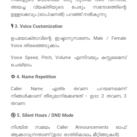
അയച്ച വ്യക്തിയുടെ പേരും സന്ദേശത്തിന്റെ
ഉള്ളടക്കവും (ഓപ്ഷനൽ) പറഞ്ഞ് നൽകുന്നു.
🎙️ 3. Voice Customization
ഉപയോക്താവിന്റെ ഇഷ്ടാനുസരണം Male / Female
Voice തിരഞ്ഞെടുക്കാം.
Voice Speed, Pitch, Volume എന്നിവയും കസ്റ്റമൈസ്
ചെയ്യാം.
🔁 4. Name Repetition
Caller Name എത്ര തവണ പറയണമെന്ന്
നിങ്ങൾക്കാണ് തീരുമാനിക്കേണ്ടത് – ഉദാ: 2 തവണ, 3
തവണ.
🔇 5. Silent Hours / DND Mode
നിശ്ചിത സമയം Caller Announcements ഓഫ്
ആക്കാവുന്നതാണ് (ഉദാ: രാത്രികാലം, മീറ്റിങ്ങുകൾ).