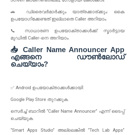
🚗 ഡ്രൈവർമാർക്കും യാത്രക്കാര്ക്കും: കൈ
ഉപയോഗിക്കേണ്ടത് ഇല്ലാതെ Caller അറിയാം.
📞 സാധാരണ ഉപയോക്താക്കൾക്ക്: സ്മാർട്ടായ
മൂഡിൽ Caller-നെ അറിയാം.
📥 Caller Name Announcer App
എങ്ങനെ ഡൗൺലോഡ്
ചെയ്യാം?
✅ Android ഉപയോക്താക്കൾക്കായി:
Google Play Store തുറക്കുക.
സെർച്ച് ബാറിൽ “Caller Name Announcer” എന്ന് ടൈപ്പ്
ചെയ്യുക.
“Smart Apps Studio” അല്ലെങ്കിൽ “Tech Lab Apps”