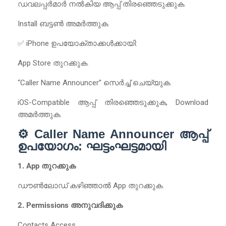
ഡവലപ്പർമാർ നൽകിയ ആപ്പ് തിരഞ്ഞെടുക്കുക.
Install ബട്ടൺ അമർത്തുക.
✅ iPhone ഉപയോക്താക്കൾക്കായി:
App Store തുറക്കുക.
“Caller Name Announcer” സെർച്ച് ചെയ്യുക.
iOS-Compatible ആപ്പ് തിരഞ്ഞെടുക്കുക, Download
അമർത്തുക.
⚙️ Caller Name Announcer ആപ്പ്
ഉപയോഗം: ഘട്ടംഘട്ടമായി
1. App തുറക്കുക
ഡൗൺലോഡ് കഴിഞ്ഞാൽ App തുറക്കുക.
2. Permissions അനുവദിക്കുക
Contacts Access