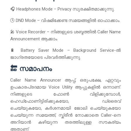
🎧 Headphones Mode – Privacy സുരക്ഷിതമാക്കുന്നു.
🕓 DND Mode – വിഷമിക്കേണ്ട സമയങ്ങളിൽ ഓഫാക്കാം.
🎤 Voice Recorder – നിങ്ങളുടെ ശബ്ദത്തിൽ Caller Name
Announcement ആക്കാം.
🔋 Battery Saver Mode – Background Service-ൽ
ജാഗ്രതയോടെ പ്രവർത്തിക്കുന്നു.
🔚 സമാപനം
Caller Name Announcer ആപ്പ്, ഒരുപക്ഷേ, ഏറ്റവും
ഉപകാരപ്രദമായ Voice Utility ആപ്പുകളിൽ ഒന്നാണ്.
നിങ്ങളുടെ ഫോൺ വിളിക്കുമ്പോൾ,
ഹെഡ്ഫോണിട്ടിരിക്കുകയോ, ഡ്രൈവ്
ചെയ്യുകയോ, കർശനമായി ജോലി ചെയ്യുകയോ
ചെയ്യുന്ന സമയത്ത്, സ്ക്രീൻ നോക്കാതെ Caller-നെ
അറിയാൻ കഴിയുന്ന തരത്തിലുള്ള സൗകര്യം
അതാണ്.