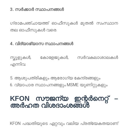
3. സർക്കാർ സ്ഥാപനങ്ങൾ
ഗ്രാമപഞ്ചായത്ത് ഓഫീസുകൾ മുതൽ സംസ്ഥാന
തല ഓഫീസുകൾ വരെ.
4. വിദ്യാഭ്യാസ സ്ഥാപനങ്ങൾ
സ്കൂളുകൾ, കോളേജുകൾ, സർവകലാശാലകൾ
എന്നിവ.
5. ആശുപത്രികളും ആരോഗ്യ കേന്ദ്രങ്ങളും
6. വ്യാപാര സ്ഥാപനങ്ങളും MSME യൂണിറ്റുകളും
KFON സൗജന്യ ഇന്റർനെറ്റ് –
അർഹത വിശദാംശങ്ങൾ
KFON പദ്ധതിയുടെ ഏറ്റവും വലിയ പ്രത്യേകതയാണ്