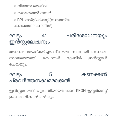
വിലാസ തെളിവ്
മൊബൈൽ നമ്പർ
BPL സർട്ടിഫിക്കറ്റ് (സൗജന്യ
കണക്ഷനാണെങ്കിൽ)
ഘട്ടം 4: പരിശോധനയും
ഇൻസ്റ്റലേഷനും
അപേക്ഷ അംഗീകരിച്ചതിന് ശേഷം സാങ്കേതിക സംഘം
സ്ഥലത്തെത്തി ഫൈബർ കേബിൾ ഇൻസ്റ്റാൾ
ചെയ്യും.
ഘട്ടം 5: കണക്ഷൻ
പ്രവർത്തനക്ഷമമാക്കൽ
ഇൻസ്റ്റലേഷൻ പൂർത്തിയായതോടെ KFON ഇന്റർനെറ്റ്
ഉപയോഗിക്കാൻ കഴിയും.