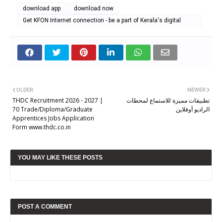
download app
download now
Get KFON Internet connection - be a part of Kerala's digital
progress
OLDER
NEWER
THDC Recruitment 2026 - 2027 |
تطبيقات مميزة للاستماع لمحطات
70 Trade/Diploma/Graduate
الراديو أوفلاين
Apprentices Jobs Application
Form www.thdc.co.in
YOU MAY LIKE THESE POSTS
POST A COMMENT