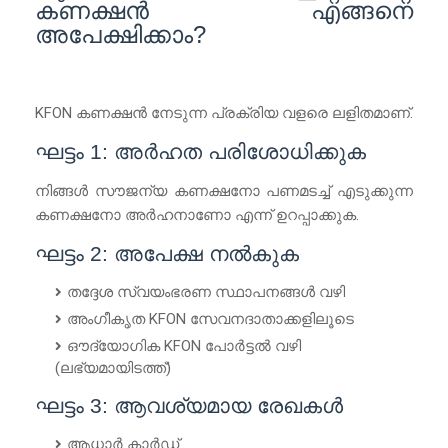
കണക്ഷൻ എങ്ങനെ
അപേക്ഷിക്കാം?
KFON കണക്ഷൻ നേടുന്ന പ്രക്രിയ വളരെ ലളിതമാണ്.
ഘട്ടം 1: അർഹത പരിശോധിക്കുക
നിങ്ങൾ സൗജന്യ കണക്ഷനോ പണമടച്ച് എടുക്കുന്ന
കണക്ഷനോ അർഹനാണോ എന്ന് ഉറപ്പാക്കുക.
ഘട്ടം 2: അപേക്ഷ നൽകുക
തദ്ദേശ സ്വയംഭരണ സ്ഥാപനങ്ങൾ വഴി
അംഗീകൃത KFON സേവനദാതാക്കളിലൂടെ
ഔദ്യോഗിക KFON പോർട്ടൽ വഴി
(ലഭ്യമായിടത്ത്)
ഘട്ടം 3: ആവശ്യമായ രേഖകൾ
ആധാർ കാർഡ്